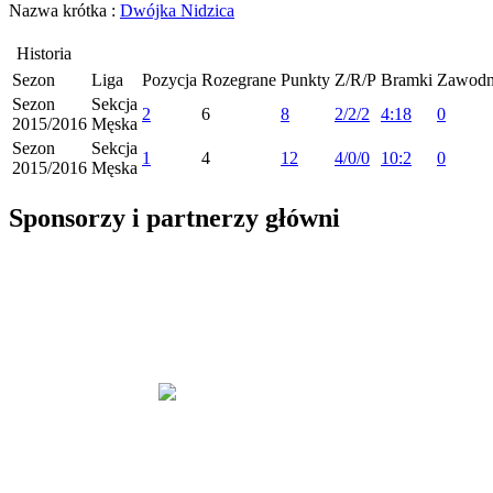
Nazwa krótka :
Dwójka Nidzica
Historia
Sezon
Liga
Pozycja
Rozegrane
Punkty
Z/R/P
Bramki
Zawodn
Sezon
Sekcja
2
6
8
2/2/2
4:18
0
2015/2016
Męska
Sezon
Sekcja
1
4
12
4/0/0
10:2
0
2015/2016
Męska
Sponsorzy i partnerzy główni