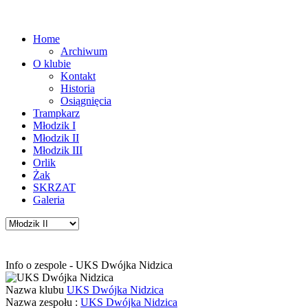
Home
Archiwum
O klubie
Kontakt
Historia
Osiągnięcia
Trampkarz
Młodzik I
Młodzik II
Młodzik III
Orlik
Żak
SKRZAT
Galeria
Info o zespole - UKS Dwójka Nidzica
Nazwa klubu
UKS Dwójka Nidzica
Nazwa zespołu :
UKS Dwójka Nidzica