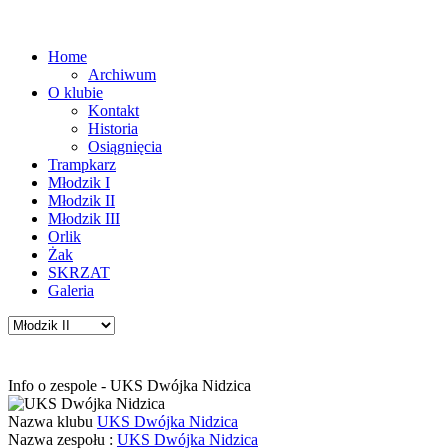
Home
Archiwum
O klubie
Kontakt
Historia
Osiągnięcia
Trampkarz
Młodzik I
Młodzik II
Młodzik III
Orlik
Żak
SKRZAT
Galeria
Info o zespole - UKS Dwójka Nidzica
Nazwa klubu
UKS Dwójka Nidzica
Nazwa zespołu :
UKS Dwójka Nidzica