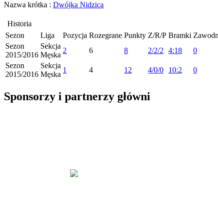
Nazwa krótka :
Dwójka Nidzica
Historia
Sezon
Liga
Pozycja
Rozegrane
Punkty
Z/R/P
Bramki
Zawodn
Sezon
Sekcja
2
6
8
2/2/2
4:18
0
2015/2016
Męska
Sezon
Sekcja
1
4
12
4/0/0
10:2
0
2015/2016
Męska
Sponsorzy i partnerzy główni