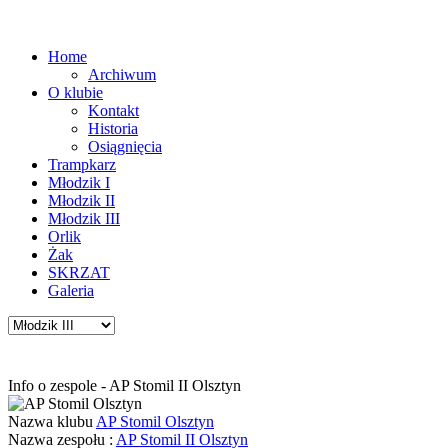
Home
Archiwum
O klubie
Kontakt
Historia
Osiągnięcia
Trampkarz
Młodzik I
Młodzik II
Młodzik III
Orlik
Żak
SKRZAT
Galeria
Info o zespole - AP Stomil II Olsztyn
Nazwa klubu
AP Stomil Olsztyn
Nazwa zespołu :
AP Stomil II Olsztyn