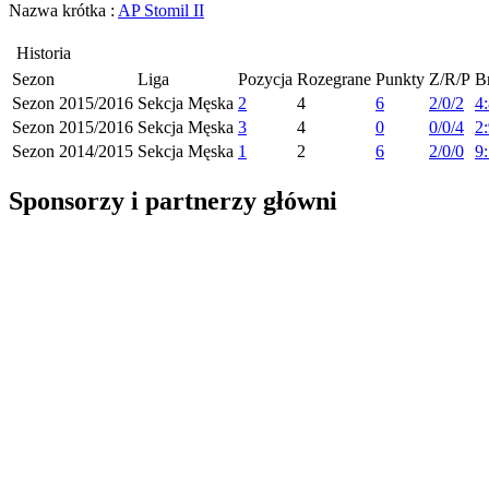
Nazwa krótka :
AP Stomil II
Historia
Sezon
Liga
Pozycja
Rozegrane
Punkty
Z/R/P
B
Sezon 2015/2016
Sekcja Męska
2
4
6
2/0/2
4
Sezon 2015/2016
Sekcja Męska
3
4
0
0/0/4
2
Sezon 2014/2015
Sekcja Męska
1
2
6
2/0/0
9
Sponsorzy i partnerzy główni