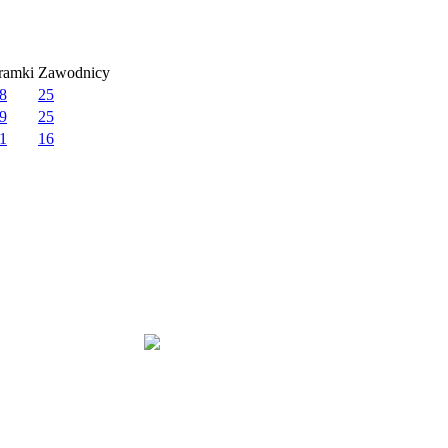
ramki
Zawodnicy
:8
25
:9
25
:1
16